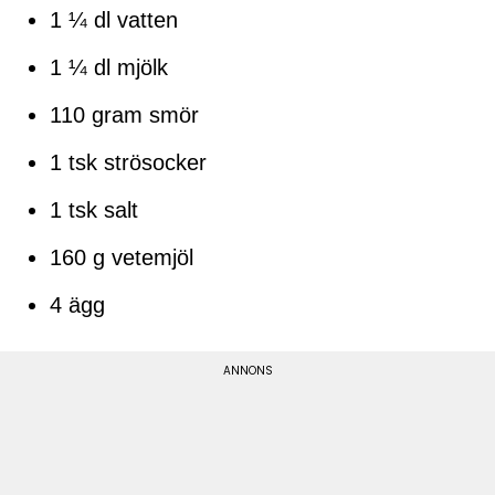
1 ¼ dl vatten
1 ¼ dl mjölk
110 gram smör
1 tsk strösocker
1 tsk salt
160 g vetemjöl
4 ägg