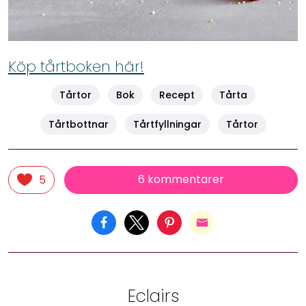
Köp tårtboken här!
Tårtor
Bok
Recept
Tårta
Tårtbottnar
Tårtfyllningar
Tårtor
6 kommentarer
5
Eclairs