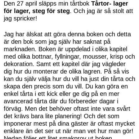
Den 27 april släpps min tårtbok
Tårtor- lager
för lager, steg för steg
. Och jag är så stolt att
jag spricker!
Jag har älskat att göra denna boken och detta
är den bok som jag själv har saknat på
marknaden. Boken är uppdelad i olika kapitel
med olika bottnar, fyllningar, mousser, krisp och
dekoration. Samt ett kapitel där jag vägleder
dig hur du monterar de olika lagren. På så vis
kan du själv välja hur du vill ha just din tårta och
skapa den precis som du vill. Du kan göra en
enkel tårta i ett kick eller ge dig på en mer
avancerad tårta där du förbereder dagar i
förväg. Men det behöver oftast inte vara svårt
det krävs bara lite planering! Och det som
imponerar mest på dina gäster är oftast mycket
enklare än det ser ut när man vet hur man gör!
Nedan följer ett litet smakprov ut boken.