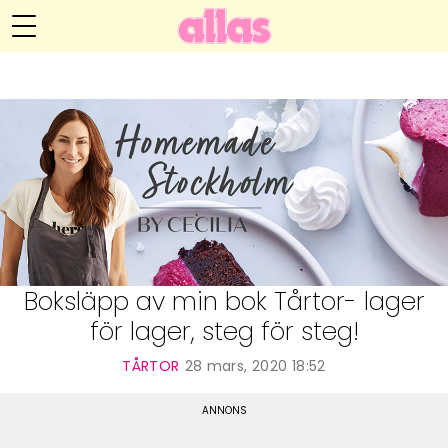
Cecilia H Larsson
Meny
Livsöden
Hälsa
Hem
Arkiv
Relationer
Om Cecilia
Kontakt
Kategorier
Handarbete
Boksläpp av min bok Tårtor- lager
för lager, steg för steg!
Video
TÅRTOR
28 mars, 2020 18:52
Bloggar